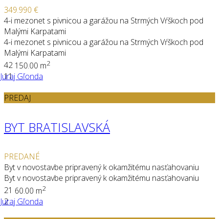
349.990 €
4-i mezonet s pivnicou a garážou na Strmých Vŕškoch pod
Malými Karpatami
4-i mezonet s pivnicou a garážou na Strmých Vŕškoch pod
Malými Karpatami
2
4
2
150.00 m
Juraj Gľonda
11
PREDAJ
BYT BRATISLAVSKÁ
PREDANÉ
Byt v novostavbe pripravený k okamžitému nasťahovaniu
Byt v novostavbe pripravený k okamžitému nasťahovaniu
2
2
1
60.00 m
Juraj Gľonda
2