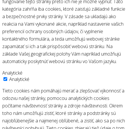
fungovanie tejto stránky preto ich nie je možné vypnúť. Táto
kategória zahŕňa iba cookies, ktoré zaisťujú základné funkcie
a bezpečnostné prvky stránky. V zásade sa ukladajú ako
reakcia na Vami vykonané akcie, napríklad nastavenie vašich
preferencií ochrany osobných údajov, či vyplnenie
kontaktného formulára, a teda umožňujú webovej stránke
zapamätať si ich a tak prispôsobiť webovú stránku. Na
základe Vašej geografickej polohy Vám napríklad umožňujú
automaticky poskytnúť webovú stránku vo Vašom jazyku.
Analytické
Analytické
Tieto cookies nám pomáhajú merať a zlepšovať výkonnosť a
odozvu našej stránky, pomocou analytických cookies
počítame návštevnosť stránky a zdroje návštevnosti. Okrem
toho nám umožňujú zistiť, ktoré stránky a podstránky sú
najobľúbenejšie a najmenej obľúbené, a zistiť, ako sa po nich
návštevníci pohybujú. Tieto cookies zbierajú tiež údaje o tom,