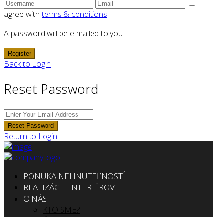
I
agree with
terms & conditions
A password will be e-mailed to you
Register
Back to Login
Reset Password
Reset Password
Return to Login
PONUKA NEHNUTEĽNOSTÍ
REALIZÁCIE INTERIÉROV
O NÁS
KTO SME?