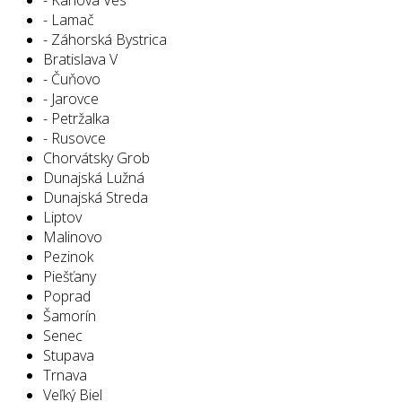
- Lamač
- Záhorská Bystrica
Bratislava V
- Čuňovo
- Jarovce
- Petržalka
- Rusovce
Chorvátsky Grob
Dunajská Lužná
Dunajská Streda
Liptov
Malinovo
Pezinok
Piešťany
Poprad
Šamorín
Senec
Stupava
Trnava
Veľký Biel