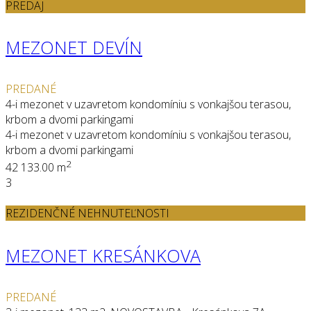
PREDAJ
MEZONET DEVÍN
PREDANÉ
4-i mezonet v uzavretom kondomíniu s vonkajšou terasou,
krbom a dvomi parkingami
4-i mezonet v uzavretom kondomíniu s vonkajšou terasou,
krbom a dvomi parkingami
2
4
2
133.00 m
3
REZIDENČNÉ NEHNUTEĽNOSTI
MEZONET KRESÁNKOVA
PREDANÉ