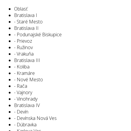
Oblasť
Bratislava I
- Staré Mesto
Bratislava II
- Podunajské Biskupice
- Prievoz
- Ružinov
- Vrakuňa
Bratislava III
- Koliba
- Kramáre
- Nové Mesto
- Rača
- Vajnory
- Vinohrady
Bratislava IV
- Devín
- Devínska Nová Ves
- Dúbravka
- Karlova Ves