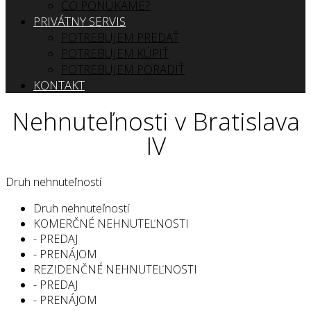
ČO PONÚKAME?
PRIVÁTNY SERVIS
POTREBUJEM PREDAŤ
POTREBUJEM KÚPIŤ
POTREBUJEM PORADIŤ
KONTAKT
Nehnuteľnosti v Bratislava
IV
Druh nehnuteľností
Druh nehnuteľností
KOMERČNÉ NEHNUTEĽNOSTI
- PREDAJ
- PRENÁJOM
REZIDENČNÉ NEHNUTEĽNOSTI
- PREDAJ
- PRENÁJOM