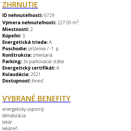
ZHRNUTIE
ID nehnuteľnosti:
6729
2
Výmera nehnuteľnosti:
227.00 m
Miestností:
2
Kúpeľní:
3
Energetická trieda:
A
Poschodie:
prízemie / -1. p.
Konštrukcia:
zmiešaná
Parking:
3x parkovacie státie
Energetický certifikát:
A
Kolaudácia:
2021
Dostupnosť:
ihneď
VYBRANÉ BENEFITY
energeticky úsporný
klimatizácia
lekár
lekáreň