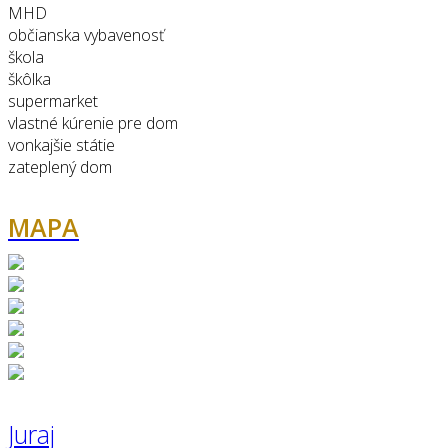
MHD
občianska vybavenosť
škola
škôlka
supermarket
vlastné kúrenie pre dom
vonkajšie státie
zateplený dom
MAPA
Juraj