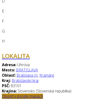
D
E
F
G
H
LOKALITA
Adresa:
Uhrova
Mesto:
BRATISLAVA
Oblasť:
Bratislava III
,
Kramáre
Kraj:
Bratislavský kraj
PSČ:
83101
Krajina:
Slovensko (Slovenská republika)
Otvoriť v google mapách