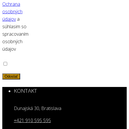
Ochrana
osobných
údajov
a
súhlasim so
spracovaním
osobných
údajov
KONTAKT
Dunajská 30, Bratislava
+421 910 595 595