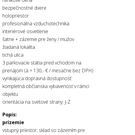
bezpečnostné dvere
holopriestor
profesionálna vzduchotechnika
interiérové osvetlenie
šatne + zázemie pre ženy / mužov
žiadaná lokalita
tichá ulica
3 parkovacie státia pred vchodom na
prenájom (á = 130,- € / mesačne bez DPH)
vynikajúca dopravná dostupnosť
kompletná občianska vybavenosť v rámci
objektu
orientácia na svetové strany: J-Z
Popis:
prízemie
vstupný priestor; sklad so zázemím pre