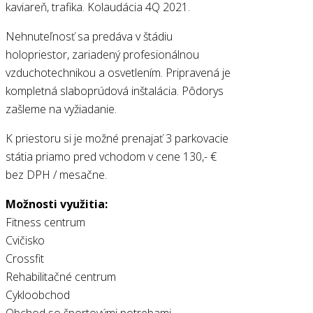
kaviareň, trafika. Kolaudácia 4Q 2021.
Nehnuteľnosť sa predáva v štádiu
holopriestor, zariadený profesionálnou
vzduchotechnikou a osvetlením. Pripravená je
kompletná slaboprúdová inštalácia. Pôdorys
zašleme na vyžiadanie.
K priestoru si je možné prenajať 3 parkovacie
státia priamo pred vchodom v cene 130,- €
bez DPH / mesačne.
Možnosti využitia:
Fitness centrum
Cvičisko
Crossfit
Rehabilitačné centrum
Cykloobchod
Obchod so športovými potrebami