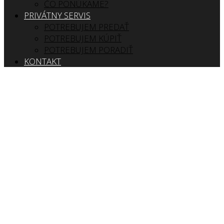
ČO PONÚKAME?
PRIVÁTNY SERVIS
POTREBUJEM PREDAŤ
POTREBUJEM KÚPIŤ
POTREBUJEM PORADIŤ
KONTAKT