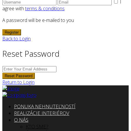
I
agree with
terms & conditions
A password will be e-mailed to you
Register
Back to Login
Reset Password
Reset Password
Return to Login
PONUKA NEHNUTEĽNOSTÍ
REALIZÁCIE INTERIÉROV
O NÁS
KTO SME?