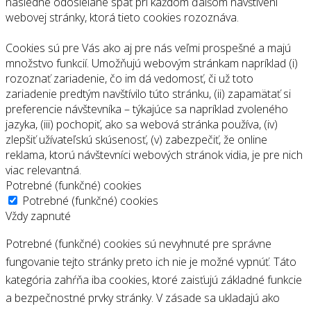
následne odosielané späť pri každom ďalšom navštívení
webovej stránky, ktorá tieto cookies rozoznáva.
Cookies sú pre Vás ako aj pre nás veľmi prospešné a majú
množstvo funkcií. Umožňujú webovým stránkam napríklad (i)
rozoznať zariadenie, čo im dá vedomosť, či už toto
zariadenie predtým navštívilo túto stránku, (ii) zapamätať si
preferencie návštevníka – týkajúce sa napríklad zvoleného
jazyka, (iii) pochopiť, ako sa webová stránka používa, (iv)
zlepšiť užívateľskú skúsenosť, (v) zabezpečiť, že online
reklama, ktorú návštevníci webových stránok vidia, je pre nich
viac relevantná.
Potrebné (funkčné) cookies
Potrebné (funkčné) cookies
Vždy zapnuté
Potrebné (funkčné) cookies sú nevyhnuté pre správne
fungovanie tejto stránky preto ich nie je možné vypnúť. Táto
kategória zahŕňa iba cookies, ktoré zaisťujú základné funkcie
a bezpečnostné prvky stránky. V zásade sa ukladajú ako