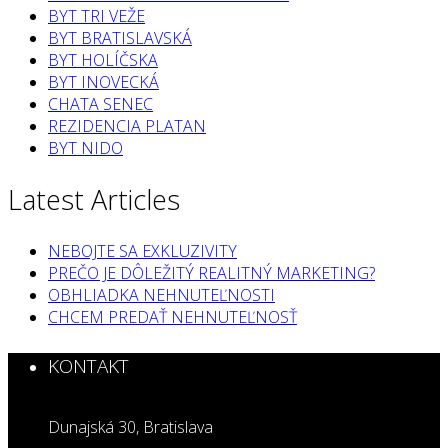
BYT TRI VEŽE
BYT BRATISLAVSKÁ
BYT HOLÍČSKA
BYT INOVECKÁ
CHATA SENEC
REZIDENCIA PLATAN
BYT NIDO
Latest Articles
NEBOJTE SA EXKLUZIVITY
PREČO JE DÔLEŽITÝ REALITNÝ MARKETING?
OBHLIADKA NEHNUTEĽNOSTI
CHCEM PREDAŤ NEHNUTEĽNOSŤ
KONTAKT
Dunajská 30, Bratislava