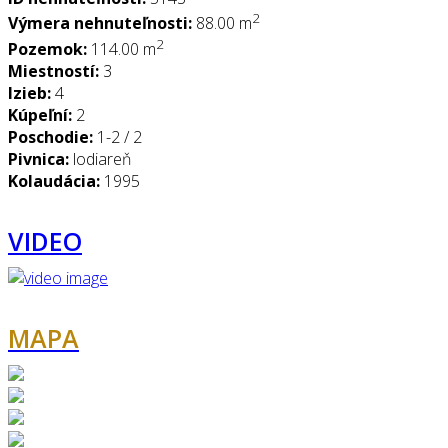
2
Výmera nehnuteľnosti:
88.00 m
2
Pozemok:
114.00 m
Miestností:
3
Izieb:
4
Kúpeľní:
2
Poschodie:
1-2 / 2
Pivnica:
lodiareň
Kolaudácia:
1995
VIDEO
MAPA