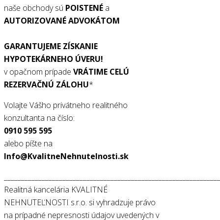
naše obchody sú
POISTENÉ
a
AUTORIZOVANÉ ADVOKÁTOM
GARANTUJEME ZÍSKANIE
HYPOTEKÁRNEHO ÚVERU!
v opačnom prípade
VRÁTIME CELÚ
REZERVAČNÚ ZÁLOHU
*
Volajte Vášho privátneho realitného
konzultanta na číslo:
0910 595 595
alebo píšte na
Info@KvalitneNehnutelnosti.sk
______________________________________________________________
Realitná kancelária KVALITNÉ
NEHNUTEĽNOSTI s.r.o. si vyhradzuje právo
na prípadné nepresnosti údajov uvedených v