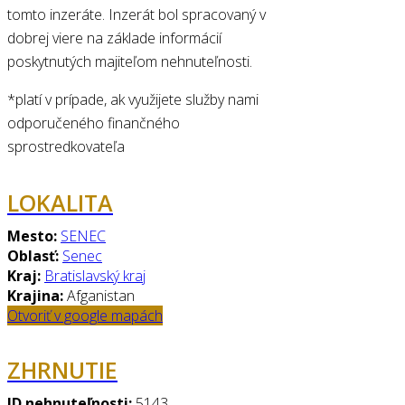
tomto inzeráte. Inzerát bol spracovaný v
dobrej viere na základe informácií
poskytnutých majiteľom nehnuteľnosti.
*platí v prípade, ak využijete služby nami
odporučeného finančného
sprostredkovateľa
LOKALITA
Mesto:
SENEC
Oblasť:
Senec
Kraj:
Bratislavský kraj
Krajina:
Afganistan
Otvoriť v google mapách
ZHRNUTIE
ID nehnuteľnosti:
5143