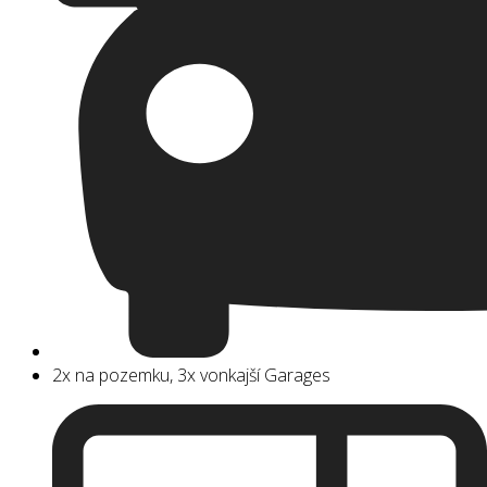
2x na pozemku, 3x vonkajší Garages