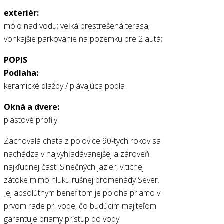
exteriér:
mólo nad vodu; veľká prestrešená terasa;
vonkajšie parkovanie na pozemku pre 2 autá;
POPIS
Podlaha:
keramické dlažby / plávajúca podla
Okná a dvere:
plastové profily
Zachovalá chata z polovice 90-tych rokov sa
nachádza v najvyhľadávanejšej a zároveň
najkľudnej časti Slnečných jazier, v tichej
zátoke mimo hluku rušnej promenády Sever.
Jej absolútnym benefitom je poloha priamo v
prvom rade pri vode, čo budúcim majiteľom
garantuje priamy prístup do vody