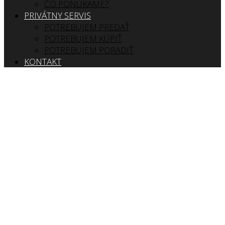
ČO PONÚKAME?
PRIVÁTNY SERVIS
POTREBUJEM PREDAŤ
POTREBUJEM KÚPIŤ
POTREBUJEM PORADIŤ
KONTAKT