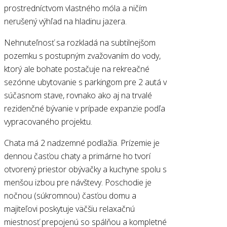
prostredníctvom vlastného móla a ničím
nerušený výhľad na hladinu jazera.
Nehnuteľnosť sa rozkladá na subtilnejšom
pozemku s postupným zvažovaním do vody,
ktorý ale bohate postačuje na rekreačné
sezónne ubytovanie s parkingom pre 2 autá v
súčasnom stave, rovnako ako aj na trvalé
rezidenčné bývanie v prípade expanzie podľa
vypracovaného projektu.
Chata má 2 nadzemné podlažia. Prízemie je
dennou časťou chaty a primárne ho tvorí
otvorený priestor obývačky a kuchyne spolu s
menšou izbou pre návštevy. Poschodie je
nočnou (súkromnou) časťou domu a
majiteľovi poskytuje väčšiu relaxačnú
miestnosť prepojenú so spálňou a kompletné