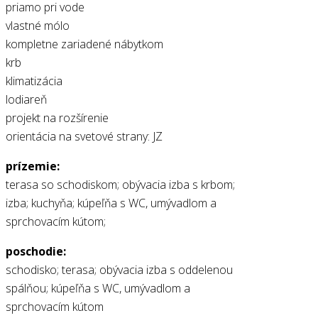
priamo pri vode
vlastné mólo
kompletne zariadené nábytkom
krb
klimatizácia
lodiareň
projekt na rozšírenie
orientácia na svetové strany: JZ
prízemie:
terasa so schodiskom; obývacia izba s krbom;
izba; kuchyňa; kúpeľňa s WC, umývadlom a
sprchovacím kútom;
poschodie:
schodisko; terasa; obývacia izba s oddelenou
spálňou; kúpeľňa s WC, umývadlom a
sprchovacím kútom