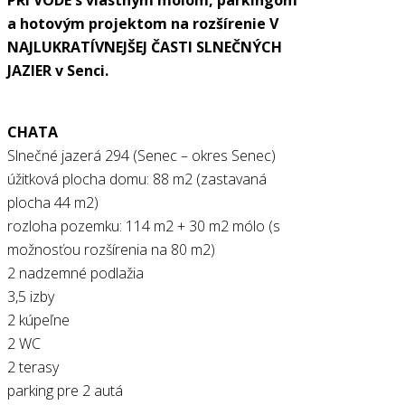
a hotovým projektom na rozšírenie V
NAJLUKRATÍVNEJŠEJ ČASTI SLNEČNÝCH
JAZIER v Senci.
CHATA
Slnečné jazerá 294 (Senec – okres Senec)
úžitková plocha domu: 88 m2 (zastavaná
plocha 44 m2)
rozloha pozemku: 114 m2 + 30 m2 mólo (s
možnosťou rozšírenia na 80 m2)
2 nadzemné podlažia
3,5 izby
2 kúpeľne
2 WC
2 terasy
parking pre 2 autá