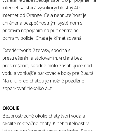
internet sa stará vysokorýchlostný 4G
internet od Orange. Celá nehnuteľnosť je
chránená bezpečnostným systémom s
priamým napojením na pult centrálnej
ochrany polície. Chata je klimatizovaná
Exteriér tvoria 2 terasy, spodná s
prestrešením a stolovaním, vrchná bez
prestrešenia, spodné mólo zasahujúce nad
vodu a vonkajšie parkovacie boxy pre 2 autá.
Na ulici pred chatou je možné pozdĺžne
zaparkovať niekoľko áut.
OKOLIE
Bezprostredné okolie chaty tvorí voda a
okolité rekreačné chaty. K nehnuteľnosti v
lete vedie prístupová cesta cez bránu Sever