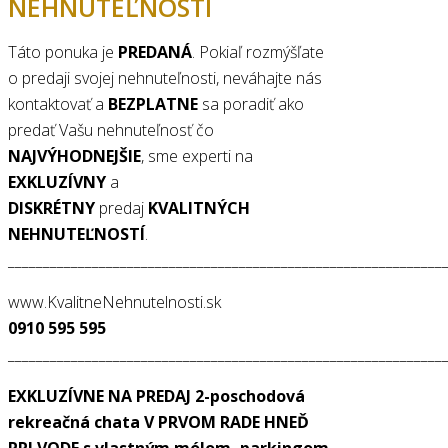
NEHNUTEĽNOSTI
Táto ponuka je
PREDANÁ
. Pokiaľ rozmýšľate
o predaji svojej nehnuteľnosti, neváhajte nás
kontaktovať a
BEZPLATNE
sa poradiť ako
predať Vašu nehnuteľnosť čo
NAJVÝHODNEJŠIE
, sme experti na
EXKLUZÍVNY
a
DISKRÉTNY
predaj
KVALITNÝCH
NEHNUTEĽNOSTÍ
.
______________________________________________________________
www.KvalitneNehnutelnosti.sk
0910 595 595
______________________________________________________________
EXKLUZÍVNE NA PREDAJ 2-poschodová
rekreačná chata V PRVOM RADE HNEĎ
PRI VODE s vlastným mólom, parkingom