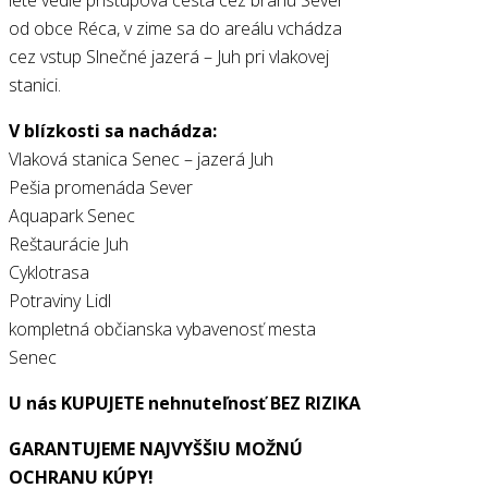
od obce Réca, v zime sa do areálu vchádza
cez vstup Slnečné jazerá – Juh pri vlakovej
stanici.
V blízkosti sa nachádza:
Vlaková stanica Senec – jazerá Juh
Pešia promenáda Sever
Aquapark Senec
Reštaurácie Juh
Cyklotrasa
Potraviny Lidl
kompletná občianska vybavenosť mesta
Senec
U nás KUPUJETE nehnuteľnosť BEZ RIZIKA
GARANTUJEME NAJVYŠŠIU MOŽNÚ
OCHRANU
KÚPY!