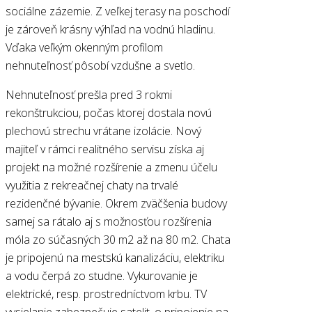
sociálne zázemie. Z veľkej terasy na poschodí
je zároveň krásny výhľad na vodnú hladinu.
Vďaka veľkým okenným profilom
nehnuteľnosť pôsobí vzdušne a svetlo.
Nehnuteľnosť prešla pred 3 rokmi
rekonštrukciou, počas ktorej dostala novú
plechovú strechu vrátane izolácie. Nový
majiteľ v rámci realitného servisu získa aj
projekt na možné rozšírenie a zmenu účelu
využitia z rekreačnej chaty na trvalé
rezidenčné bývanie. Okrem zväčšenia budovy
samej sa rátalo aj s možnosťou rozšírenia
móla zo súčasných 30 m2 až na 80 m2. Chata
je pripojenú na mestskú kanalizáciu, elektriku
a vodu čerpá zo studne. Vykurovanie je
elektrické, resp. prostredníctvom krbu. TV
vysielanie zabezpečuje satelit, o pripojenie na