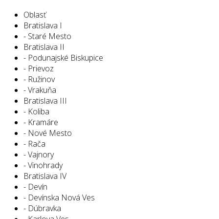
Oblasť
Bratislava I
- Staré Mesto
Bratislava II
- Podunajské Biskupice
- Prievoz
- Ružinov
- Vrakuňa
Bratislava III
- Koliba
- Kramáre
- Nové Mesto
- Rača
- Vajnory
- Vinohrady
Bratislava IV
- Devín
- Devínska Nová Ves
- Dúbravka
- Karlova Ves