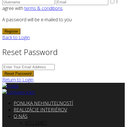
I
agree with
terms & conditions
A password will be e-mailed to you
Register
Back to Login
Reset Password
Reset Password
Return to Login
PONUKA NEHNUTEĽNOSTÍ
REALIZÁCIE INTERIÉROV
O NÁS
KTO SME?