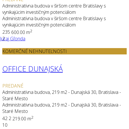
Administratívna budova v širšom centre Bratislavy s
vynikajúcim investičným potenciálom
Administratívna budova v širšom centre Bratislavy s
vynikajúcim investičným potenciálom
2
23
5
600.00 m
Juraj Gľonda
2
KOMERČNÉ NEHNUTEĽNOSTI
OFFICE DUNAJSKÁ
PREDANÉ
Administratívna budova, 219 m2 - Dunajská 30, Bratislava -
Staré Mesto
Administratívna budova, 219 m2 - Dunajská 30, Bratislava -
Staré Mesto
2
4
2
2
219.00 m
10