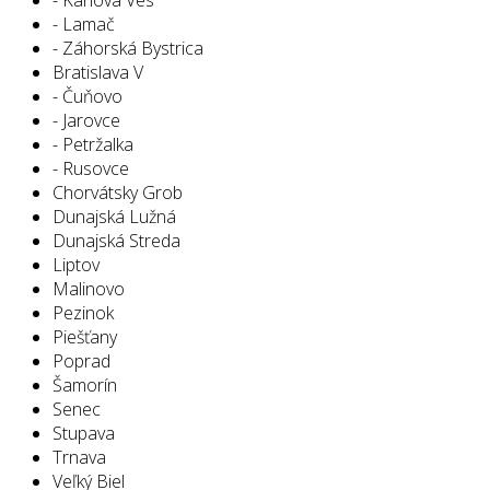
- Lamač
- Záhorská Bystrica
Bratislava V
- Čuňovo
- Jarovce
- Petržalka
- Rusovce
Chorvátsky Grob
Dunajská Lužná
Dunajská Streda
Liptov
Malinovo
Pezinok
Piešťany
Poprad
Šamorín
Senec
Stupava
Trnava
Veľký Biel