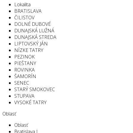
Lokalita
BRATISLAVA
ČILISTOV
DOLNÉ DUBOVÉ
DUNAJSKÁ LUŽNÁ
DUNAJSKÁ STREDA
LIPTOVSKÝ JÁN
NÍZKE TATRY
PEZINOK
PIEŠTANY
ROVINKA
ŠAMORÍN
SENEC
STARÝ SMOKOVEC
STUPAVA
VYSOKÉ TATRY
Oblasť
Oblasť
Bratislava I