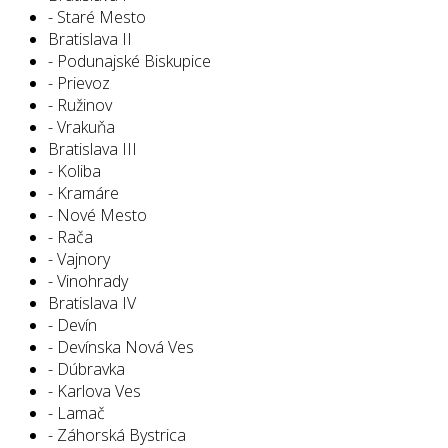
- Staré Mesto
Bratislava II
- Podunajské Biskupice
- Prievoz
- Ružinov
- Vrakuňa
Bratislava III
- Koliba
- Kramáre
- Nové Mesto
- Rača
- Vajnory
- Vinohrady
Bratislava IV
- Devín
- Devínska Nová Ves
- Dúbravka
- Karlova Ves
- Lamač
- Záhorská Bystrica