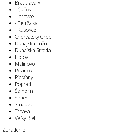
Bratislava V
- Čuňovo
- Jarovce
- Petržalka
- Rusovce
Chorvátsky Grob
Dunajská Lužná
Dunajská Streda
Liptov
Malinovo
Pezinok
Piešťany
Poprad
Šamorín
Senec
Stupava
Trnava
Veľký Biel
Zoradenie