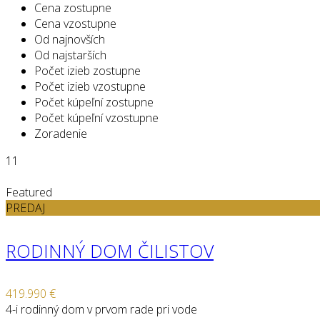
Cena zostupne
Cena vzostupne
Od najnovších
Od najstarších
Počet izieb zostupne
Počet izieb vzostupne
Počet kúpeľní zostupne
Počet kúpeľní vzostupne
Zoradenie
11
Featured
PREDAJ
RODINNÝ DOM ČILISTOV
419.990 €
4-i rodinný dom v prvom rade pri vode