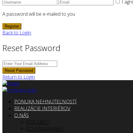
I agr
A password will be e-mailed to you
Register
Back to Login
Reset Password
Reset Password
Return to Login
PONUKA NEHNUTEĽNOSTÍ
REALIZÁCIE INTERIÉROV
O NÁS
KTO SME?
ČO PONÚKAME?