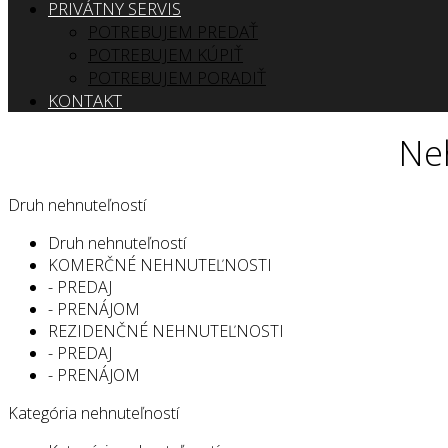
PRIVÁTNY SERVIS
POTREBUJEM PREDAŤ
POTREBUJEM KÚPIŤ
POTREBUJEM PORADIŤ
KONTAKT
Neh
Druh nehnuteľností
Druh nehnuteľností
KOMERČNÉ NEHNUTEĽNOSTI
- PREDAJ
- PRENÁJOM
REZIDENČNÉ NEHNUTEĽNOSTI
- PREDAJ
- PRENÁJOM
Kategória nehnuteľností