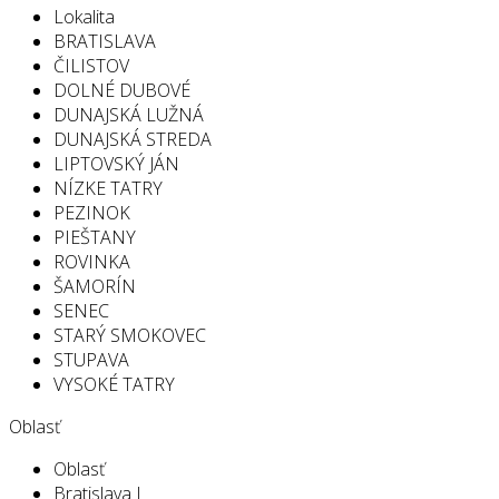
Lokalita
BRATISLAVA
ČILISTOV
DOLNÉ DUBOVÉ
DUNAJSKÁ LUŽNÁ
DUNAJSKÁ STREDA
LIPTOVSKÝ JÁN
NÍZKE TATRY
PEZINOK
PIEŠTANY
ROVINKA
ŠAMORÍN
SENEC
STARÝ SMOKOVEC
STUPAVA
VYSOKÉ TATRY
Oblasť
Oblasť
Bratislava I