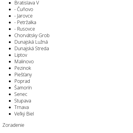
Bratislava V
- Čuňovo
- Jarovce
- Petržalka
- Rusovce
Chorvátsky Grob
Dunajská Lužná
Dunajská Streda
Liptov
Malinovo
Pezinok
Piešťany
Poprad
Šamorín
Senec
Stupava
Trnava
Veľký Biel
Zoradenie