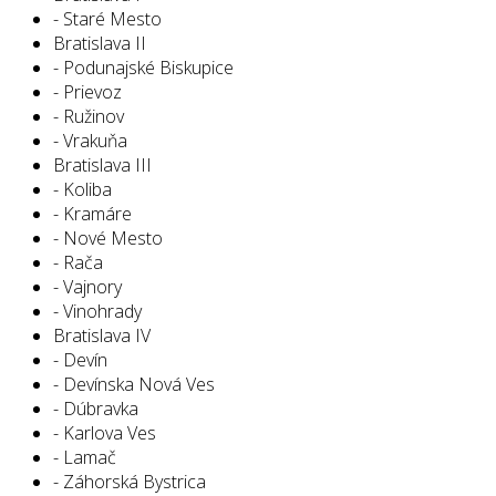
- Staré Mesto
Bratislava II
- Podunajské Biskupice
- Prievoz
- Ružinov
- Vrakuňa
Bratislava III
- Koliba
- Kramáre
- Nové Mesto
- Rača
- Vajnory
- Vinohrady
Bratislava IV
- Devín
- Devínska Nová Ves
- Dúbravka
- Karlova Ves
- Lamač
- Záhorská Bystrica