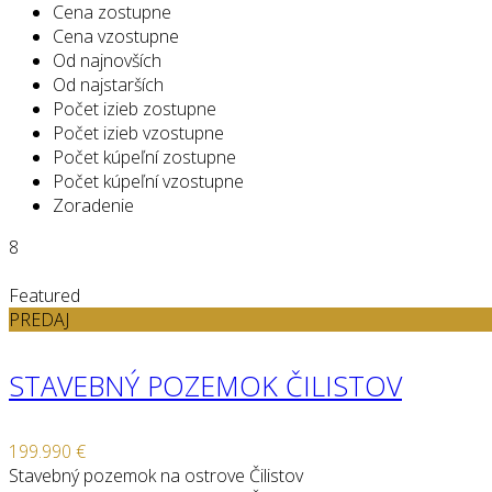
Cena zostupne
Cena vzostupne
Od najnovších
Od najstarších
Počet izieb zostupne
Počet izieb vzostupne
Počet kúpeľní zostupne
Počet kúpeľní vzostupne
Zoradenie
8
Featured
PREDAJ
STAVEBNÝ POZEMOK ČILISTOV
199.990 €
Stavebný pozemok na ostrove Čilistov