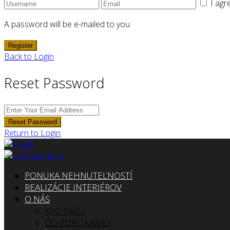
I agr
A password will be e-mailed to you
Register
Back to Login
Reset Password
Reset Password
Return to Login
PONUKA NEHNUTEĽNOSTÍ
REALIZÁCIE INTERIÉROV
O NÁS
KTO SME?
ČO PONÚKAME?