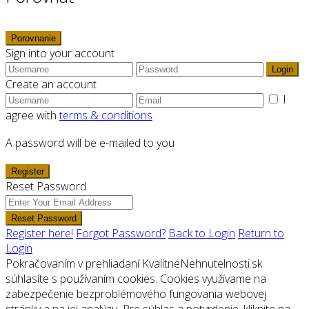
Porovnanie
Sign into your account
Login
Create an account
I
agree with
terms & conditions
A password will be e-mailed to you
Register
Reset Password
Reset Password
Register here!
Forgot Password?
Back to Login
Return to
Login
Pokračovaním v prehliadaní KvalitneNehnutelnosti.sk
súhlasíte s používaním cookies. Cookies využívame na
zabezpečenie bezproblémového fungovania webovej
stránky a na jej analýzu. Pre súhlas a potvrdenie, kliknite na