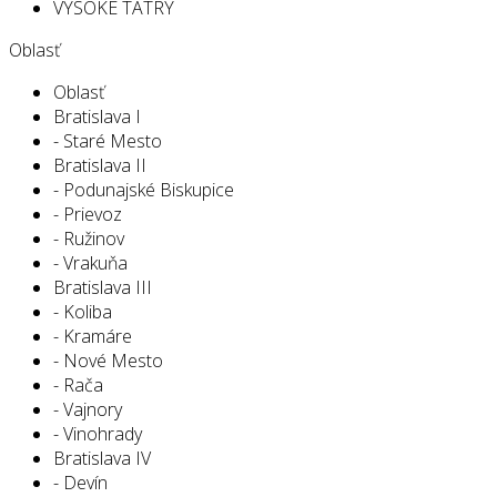
VYSOKÉ TATRY
Oblasť
Oblasť
Bratislava I
- Staré Mesto
Bratislava II
- Podunajské Biskupice
- Prievoz
- Ružinov
- Vrakuňa
Bratislava III
- Koliba
- Kramáre
- Nové Mesto
- Rača
- Vajnory
- Vinohrady
Bratislava IV
- Devín