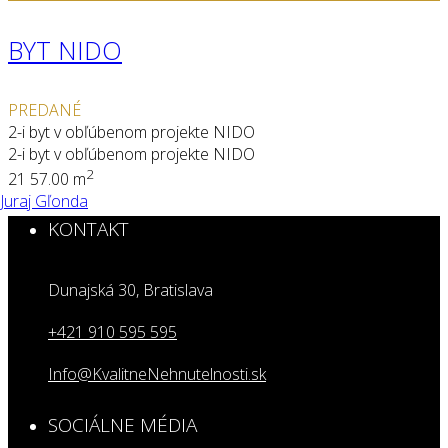
BYT NIDO
PREDANÉ
2-i byt v obľúbenom projekte NIDO
2-i byt v obľúbenom projekte NIDO
2
2
1
57.00 m
Juraj Gľonda
KONTAKT
Dunajská 30, Bratislava
+421 910 595 595
Info@KvalitneNehnutelnosti.sk
SOCIÁLNE MÉDIA