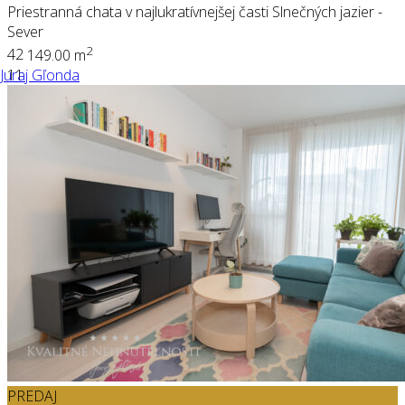
Priestranná chata v najlukratívnejšej časti Slnečných jazier -
Sever
2
4
2
149.00 m
Juraj Gľonda
11
PREDAJ