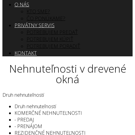
O NÁS
KTO SME?
ČO PONÚKAME?
PRIVÁTNY SERVIS
POTREBUJEM PREDAŤ
POTREBUJEM KÚPIŤ
POTREBUJEM PORADIŤ
KONTAKT
Nehnuteľnosti v drevené
okná
Druh nehnuteľností
Druh nehnuteľností
KOMERČNÉ NEHNUTEĽNOSTI
- PREDAJ
- PRENÁJOM
REZIDENČNÉ NEHNUTEĽNOSTI