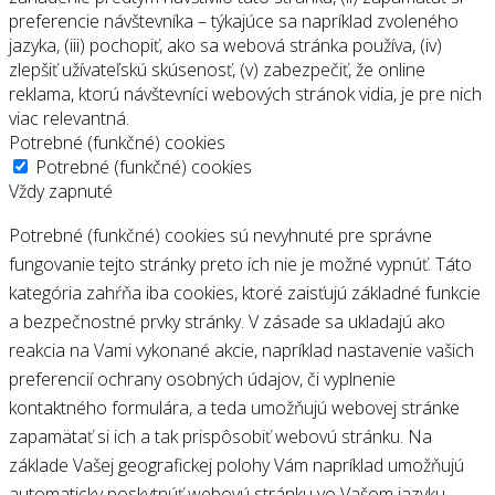
preferencie návštevníka – týkajúce sa napríklad zvoleného
jazyka, (iii) pochopiť, ako sa webová stránka používa, (iv)
zlepšiť užívateľskú skúsenosť, (v) zabezpečiť, že online
reklama, ktorú návštevníci webových stránok vidia, je pre nich
viac relevantná.
Potrebné (funkčné) cookies
Potrebné (funkčné) cookies
Vždy zapnuté
Potrebné (funkčné) cookies sú nevyhnuté pre správne
fungovanie tejto stránky preto ich nie je možné vypnúť. Táto
kategória zahŕňa iba cookies, ktoré zaisťujú základné funkcie
a bezpečnostné prvky stránky. V zásade sa ukladajú ako
reakcia na Vami vykonané akcie, napríklad nastavenie vašich
preferencií ochrany osobných údajov, či vyplnenie
kontaktného formulára, a teda umožňujú webovej stránke
zapamätať si ich a tak prispôsobiť webovú stránku. Na
základe Vašej geografickej polohy Vám napríklad umožňujú
automaticky poskytnúť webovú stránku vo Vašom jazyku.