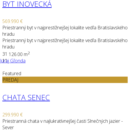
BYT INOVECKÁ
569.990 €
Priestranný byt v najprestížnejšej lokalite vedľa Bratislavského
hradu
Priestranný byt v najprestížnejšej lokalite vedľa Bratislavského
hradu
2
3
1
126.00 m
Juraj Gľonda
11
Featured
PREDAJ
CHATA SENEC
299.990 €
Priestranná chata v najlukratívnejšej časti Slnečných jazier -
Sever