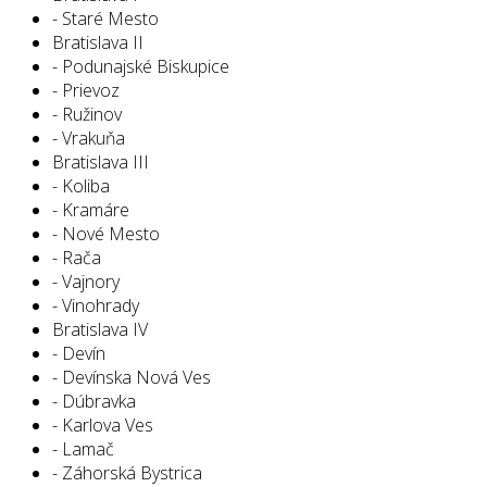
- Staré Mesto
Bratislava II
- Podunajské Biskupice
- Prievoz
- Ružinov
- Vrakuňa
Bratislava III
- Koliba
- Kramáre
- Nové Mesto
- Rača
- Vajnory
- Vinohrady
Bratislava IV
- Devín
- Devínska Nová Ves
- Dúbravka
- Karlova Ves
- Lamač
- Záhorská Bystrica