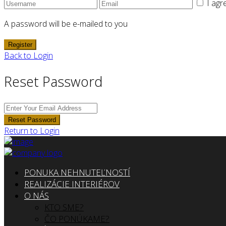
I agr
A password will be e-mailed to you
Register
Back to Login
Reset Password
Reset Password
Return to Login
PONUKA NEHNUTEĽNOSTÍ
REALIZÁCIE INTERIÉROV
O NÁS
KTO SME?
ČO PONÚKAME?