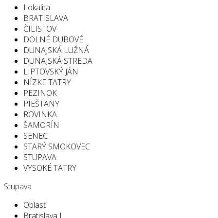
Lokalita
BRATISLAVA
ČILISTOV
DOLNÉ DUBOVÉ
DUNAJSKÁ LUŽNÁ
DUNAJSKÁ STREDA
LIPTOVSKÝ JÁN
NÍZKE TATRY
PEZINOK
PIEŠTANY
ROVINKA
ŠAMORÍN
SENEC
STARÝ SMOKOVEC
STUPAVA
VYSOKÉ TATRY
Stupava
Oblasť
Bratislava I