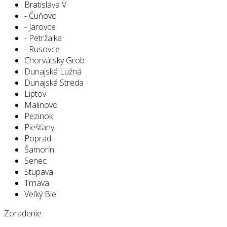
Bratislava V
- Čuňovo
- Jarovce
- Petržalka
- Rusovce
Chorvátsky Grob
Dunajská Lužná
Dunajská Streda
Liptov
Malinovo
Pezinok
Piešťany
Poprad
Šamorín
Senec
Stupava
Trnava
Veľký Biel
Zoradenie