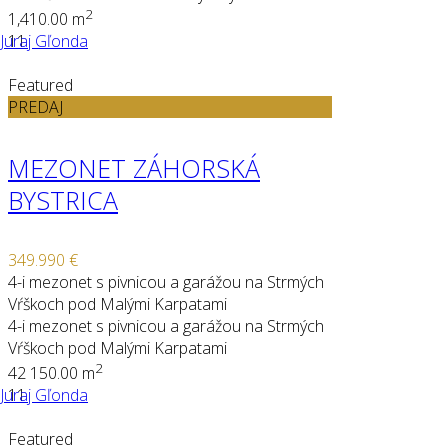
2
1,410.00 m
Juraj Gľonda
11
Featured
PREDAJ
MEZONET ZÁHORSKÁ
BYSTRICA
349.990 €
4-i mezonet s pivnicou a garážou na Strmých
Vŕškoch pod Malými Karpatami
4-i mezonet s pivnicou a garážou na Strmých
Vŕškoch pod Malými Karpatami
2
4
2
150.00 m
Juraj Gľonda
11
Featured