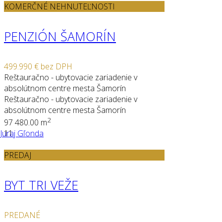
KOMERČNÉ NEHNUTEĽNOSTI
PENZIÓN ŠAMORÍN
499.990 €
bez DPH
Reštauračno - ubytovacie zariadenie v
absolútnom centre mesta Šamorín
Reštauračno - ubytovacie zariadenie v
absolútnom centre mesta Šamorín
2
9
7
480.00 m
Juraj Gľonda
11
PREDAJ
BYT TRI VEŽE
PREDANÉ