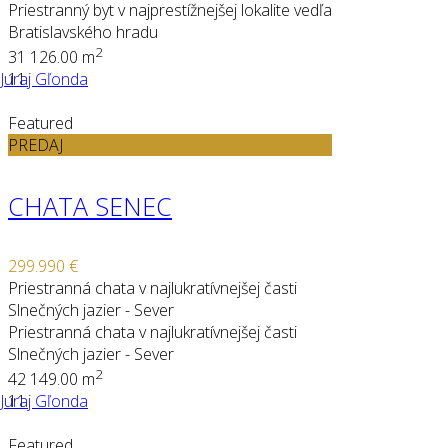
Priestranný byt v najprestížnejšej lokalite vedľa
Bratislavského hradu
2
3
1
126.00 m
Juraj Gľonda
11
Featured
PREDAJ
CHATA SENEC
299.990 €
Priestranná chata v najlukratívnejšej časti
Slnečných jazier - Sever
Priestranná chata v najlukratívnejšej časti
Slnečných jazier - Sever
2
4
2
149.00 m
Juraj Gľonda
11
Featured