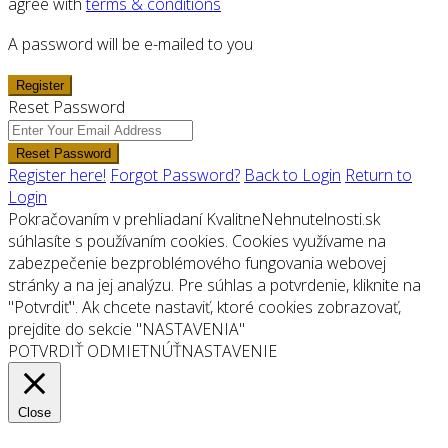
agree with
terms & conditions
A password will be e-mailed to you
Register
Reset Password
Reset Password
Register here!
Forgot Password?
Back to Login
Return to
Login
Pokračovaním v prehliadaní KvalitneNehnutelnosti.sk
súhlasíte s používaním cookies. Cookies využívame na
zabezpečenie bezproblémového fungovania webovej
stránky a na jej analýzu. Pre súhlas a potvrdenie, kliknite na
"Potvrdiť". Ak chcete nastaviť, ktoré cookies zobrazovať,
prejdite do sekcie "NASTAVENIA"
POTVRDIŤ
ODMIETNÚŤ
NASTAVENIE
Close