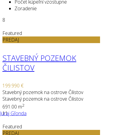
Počet kúpeľní vzostupne
Zoradenie
8
Featured
PREDAJ
STAVEBNÝ POZEMOK
ČILISTOV
199.990 €
Stavebný pozemok na ostrove Čilistov
Stavebný pozemok na ostrove Čilistov
2
691.00 m
Juraj Gľonda
11
Featured
PREDAJ