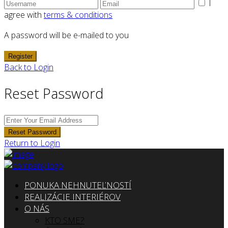
I
agree with
terms & conditions
A password will be e-mailed to you
Register
Back to Login
Reset Password
Reset Password
Return to Login
PONUKA NEHNUTEĽNOSTÍ
REALIZÁCIE INTERIÉROV
O NÁS
KTO SME?