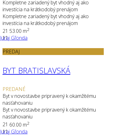
Kompletne zariadený byt vhodný aj ako
investícia na krátkodobý prenájom
Kompletne zariadený byt vhodný aj ako
investícia na krátkodobý prenájom
2
2
1
53.00 m
Juraj Gľonda
11
PREDAJ
BYT BRATISLAVSKÁ
PREDANÉ
Byt v novostavbe pripravený k okamžitému
nasťahovaniu
Byt v novostavbe pripravený k okamžitému
nasťahovaniu
2
2
1
60.00 m
Juraj Gľonda
11