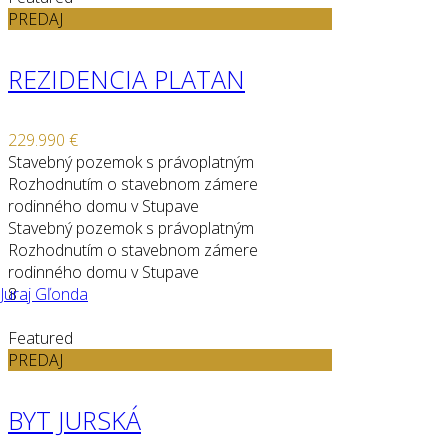
PREDAJ
REZIDENCIA PLATAN
229.990 €
Stavebný pozemok s právoplatným
Rozhodnutím o stavebnom zámere
rodinného domu v Stupave
Stavebný pozemok s právoplatným
Rozhodnutím o stavebnom zámere
rodinného domu v Stupave
Juraj Gľonda
8
Featured
PREDAJ
BYT JURSKÁ