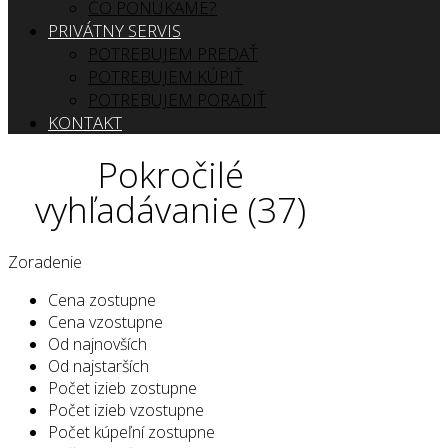
ČO PONÚKAME?
PRIVÁTNY SERVIS
POTREBUJEM PREDAŤ
POTREBUJEM KÚPIŤ
POTREBUJEM PORADIŤ
KONTAKT
Pokročilé
vyhľadávanie (37)
Zoradenie
Cena zostupne
Cena vzostupne
Od najnovších
Od najstarších
Počet izieb zostupne
Počet izieb vzostupne
Počet kúpeľní zostupne