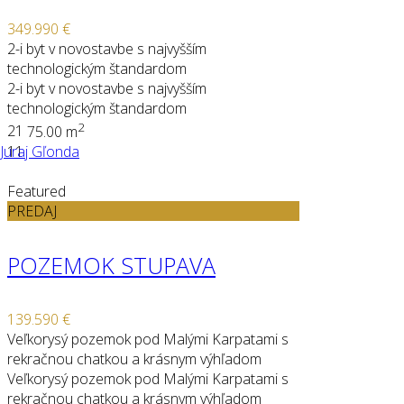
349.990 €
2-i byt v novostavbe s najvyšším
technologickým štandardom
2-i byt v novostavbe s najvyšším
technologickým štandardom
2
2
1
75.00 m
Juraj Gľonda
11
Featured
PREDAJ
POZEMOK STUPAVA
139.590 €
Veľkorysý pozemok pod Malými Karpatami s
rekračnou chatkou a krásnym výhľadom
Veľkorysý pozemok pod Malými Karpatami s
rekračnou chatkou a krásnym výhľadom