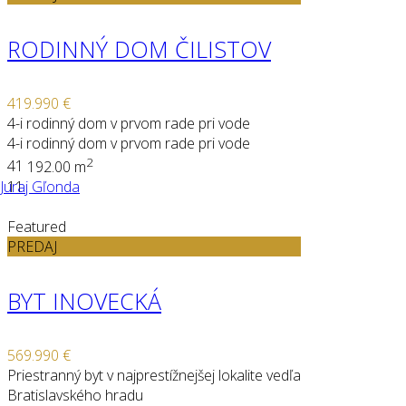
RODINNÝ DOM ČILISTOV
419.990 €
4-i rodinný dom v prvom rade pri vode
4-i rodinný dom v prvom rade pri vode
2
4
1
192.00 m
Juraj Gľonda
11
Featured
PREDAJ
BYT INOVECKÁ
569.990 €
Priestranný byt v najprestížnejšej lokalite vedľa
Bratislavského hradu