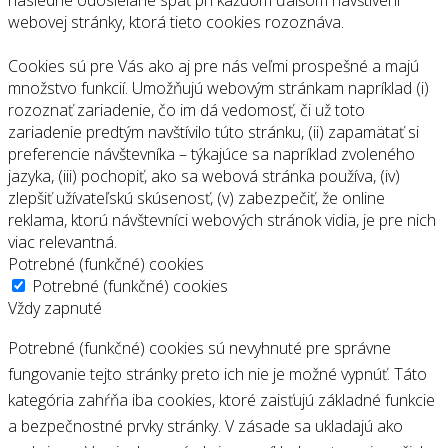
následne odosielané späť pri každom ďalšom navštívení
webovej stránky, ktorá tieto cookies rozoznáva.
Cookies sú pre Vás ako aj pre nás veľmi prospešné a majú
množstvo funkcií. Umožňujú webovým stránkam napríklad (i)
rozoznať zariadenie, čo im dá vedomosť, či už toto
zariadenie predtým navštívilo túto stránku, (ii) zapamätať si
preferencie návštevníka – týkajúce sa napríklad zvoleného
jazyka, (iii) pochopiť, ako sa webová stránka používa, (iv)
zlepšiť užívateľskú skúsenosť, (v) zabezpečiť, že online
reklama, ktorú návštevníci webových stránok vidia, je pre nich
viac relevantná.
Potrebné (funkčné) cookies
Potrebné (funkčné) cookies
Vždy zapnuté
Potrebné (funkčné) cookies sú nevyhnuté pre správne
fungovanie tejto stránky preto ich nie je možné vypnúť. Táto
kategória zahŕňa iba cookies, ktoré zaisťujú základné funkcie
a bezpečnostné prvky stránky. V zásade sa ukladajú ako