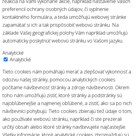
reakcia na Vami vykonané akcie, napríklad nastavenie vašich
preferencií ochrany osobných údajov, či vyplnenie
kontaktného formulára, a teda umožňujú webovej stránke
zapamätať si ich a tak prispôsobiť webovú stránku. Na
základe Vašej geografickej polohy Vám napríklad umožňujú
automaticky poskytnúť webovú stránku vo Vašom jazyku.
Analytické
Analytické
Tieto cookies nám pomáhajú merať a zlepšovať výkonnosť a
odozvu našej stránky, pomocou analytických cookies
počítame návštevnosť stránky a zdroje návštevnosti. Okrem
toho nám umožňujú zistiť, ktoré stránky a podstránky sú
najobľúbenejšie a najmenej obľúbené, a zistiť, ako sa po nich
návštevníci pohybujú. Tieto cookies zbierajú tiež údaje o tom,
ako používate webovú stránku, napríklad či ste prezerali
určitý obsah alebo ktoré stránky navštevujete najčastejšie.
Všetky informácie, ktoré analytické cookies zhromažďujú sú