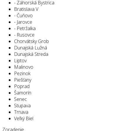
- Záhorská Bystrica
Bratislava V
- Čuňovo
- Jarovce
- Petržalka
- Rusovce
Chorvátsky Grob
Dunajská Lužná
Dunajská Streda
Liptov
Malinovo
Pezinok
Piešťany
Poprad
Šamorín
Senec
Stupava
Trnava
Veľký Biel
Zoradenie