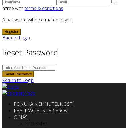
I
agree with
terms & conditions
A password will be e-mailed to you
Register
Back to Login
Reset Password
Reset Password
Return to Login
PONUKA NEHNUTEĽNOSTÍ
REALIZÁCIE INTERIÉROV
O NÁS
KTO SME?