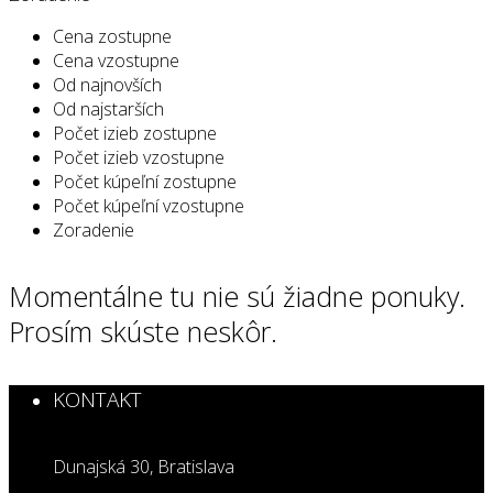
Cena zostupne
Cena vzostupne
Od najnovších
Od najstarších
Počet izieb zostupne
Počet izieb vzostupne
Počet kúpeľní zostupne
Počet kúpeľní vzostupne
Zoradenie
Momentálne tu nie sú žiadne ponuky.
Prosím skúste neskôr.
KONTAKT
Dunajská 30, Bratislava