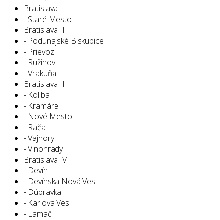
Bratislava I
- Staré Mesto
Bratislava II
- Podunajské Biskupice
- Prievoz
- Ružinov
- Vrakuňa
Bratislava III
- Koliba
- Kramáre
- Nové Mesto
- Rača
- Vajnory
- Vinohrady
Bratislava IV
- Devín
- Devínska Nová Ves
- Dúbravka
- Karlova Ves
- Lamač